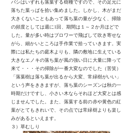
バシはいずれも落葉する樹種ですので、その足元に
落ちた葉っぱを拾い集めました。しかし、木がまだ
大きくないこともあって落ち葉の量が少なく、掃除
の頻度としては週に1回、期間は１～２か月ほどで
した。量が多い時はブロワーで飛ばして吹き寄せな
がら、細かいところは手作業で拾っていきます。実
際には私たちの庭木よりも、隣の敷地に生えている
大きなエノキの落ち葉が風の強い日に大量に降って
来て・・・その掃除が一番大変なのでした（苦笑）
「落葉樹は落ち葉が出るから大変、常緑樹がいい」
という声をききますが、落ち葉のシーズンは秋の一
時期だけですし、小さい木ならそれほど大変とは感
じませんでした。また、落葉する前の赤や黄色の紅
葉がとてもきれいで、その点では常緑樹よりも楽し
みがあるといえます。
３）草むしり