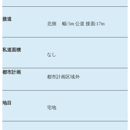
接道
北側 幅:5m 公道 接面:17m
私道面積
なし
都市計画
都市計画区域外
地目
宅地