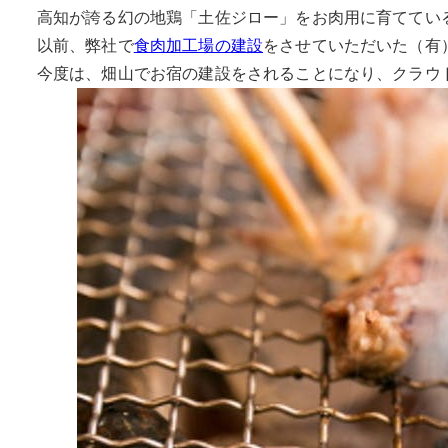
高知が誇る幻の地鶏「土佐ジロー」をお肉用に育ててい
以前、弊社で
食肉加工場の建設
をさせていただいた（有
今度は、畑山でお宿の建設をされることになり、クラウ