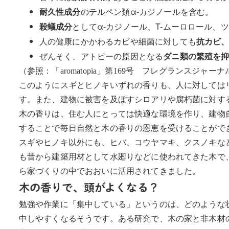
のテルペン類α-カジノールを含む。
耐久性成分
としてα-カジノール、T-ムーロロール、
殺蟻成分
人の健康にかかわるカビや細菌に対しても
抗カビ
ぜんそく、アトピーの原因となる
ダニ類の繁殖を
（参照：「aromatopia」第169号 フレグランスジャー
このようにスギとヒノキいずれの香りも、人に対しては
す。また、建物に被害を及ぼすシロアリや腐朽菌に対す
木の香りは、住む人にとっては快適な環境を作り、建物
することで毎日自然と木の香りの恩恵を受けることがで
スギやヒノキ以外にも、ヒバ、コウヤマキ、クスノキな
も昔から建築用材として水廻りなどに使われてきた木で
ら家づくりの中でおおいに活用されてきました。
木の香りで、頭がよくなる？
勉強や作業に「集中している」というのは、どのような
中しやすくなるそうです。ある研究で、木の家と非木材