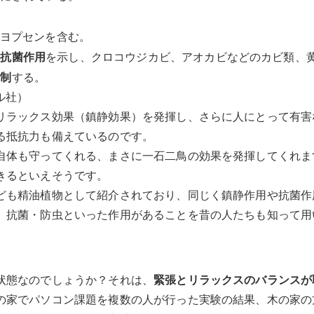
ツヨプセンを含む。
を示し、クロコウジカビ、アオカビなどのカビ類、
、抗菌作用
する。
抑制
ナル社）
リラックス効果（鎮静効果）を発揮し、さらに人にとって有害
る抵抗力も備えているのです。
自体も守ってくれる、まさに一石二鳥の効果を発揮してくれま
きるといえそうです。
ども精油植物として紹介されており、同じく鎮静作用や抗菌作
、抗菌・防虫といった作用があることを昔の人たちも知って用
状態なのでしょうか？それは、
緊張とリラックスのバランスが
の家でパソコン課題を複数の人が行った実験の結果、木の家の