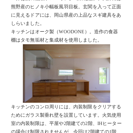
熊野産のヒノキ小幅板風羽目板。玄関を入って正面
に見えるドアには、岡山県産の上品なスギ建具をあ
しらいました。
キッチンはオーク製（WOODONE）。造作の食器
棚はタモ無垢材と集成材を使用しました。
キッチンのコンロ周りには、内装制限をクリアする
ためにガラス製垂れ壁を設置しています。火気使用
室の内装制限は、平屋や2階建ての2階、IHヒーター
の場合は制限されませんが、今回は2階建ての1階、