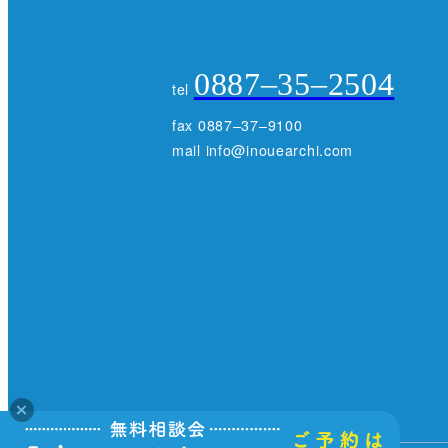
0887–35–2504
tel
fax 0887–37–9100
mail info@inouearchi.com