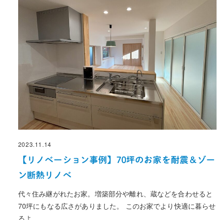
2023.11.14
投稿日
【リノベーション事例】70坪のお家を耐震＆ゾー
ン断熱リノベ
代々住み継がれたお家。増築部分や離れ、蔵などを合わせると
70坪にもなる広さがありました。 このお家でより快適に暮らせ
るよ …